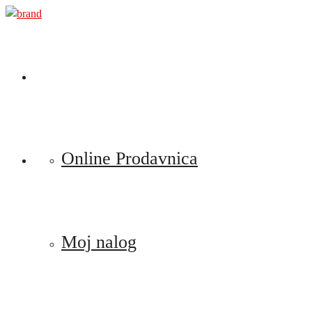
Preskoči
na
sadržaj
Online Prodavnica
Moj nalog