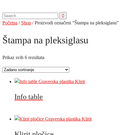
Pretraga
za:
Početna
/
Shop
/ Proizvodi označeni “Štampa na pleksiglasu”
Štampa na pleksiglasu
Prikaz svih 6 rezultata
Info table
Klirit pločice