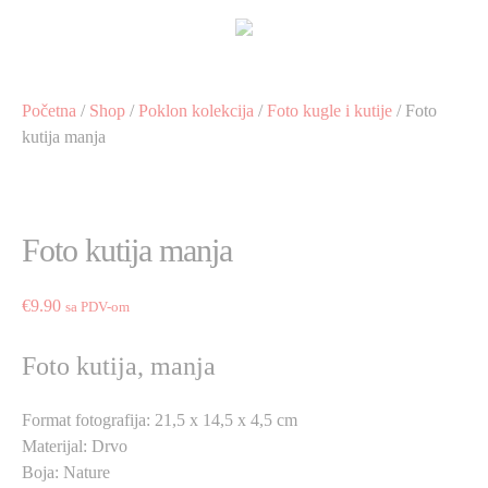
Preskoči
na
sadržaj
Početna
/
Shop
/
Poklon kolekcija
/
Foto kugle i kutije
/ Foto
kutija manja
Foto kutija manja
€
9.90
sa PDV-om
Foto kutija, manja
Format fotografija: 21,5 x 14,5 x 4,5 cm
Materijal: Drvo
Boja: Nature