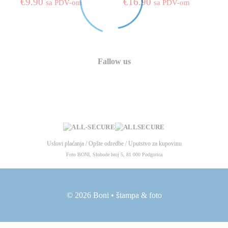
€
9.90
€
16.90
sa PDV-om
sa PDV-om
Fallow us
Uslovi plaćanja
/
Opšte odredbe
/
Uputstvo za kupovinu
Foto BONI, Slobode broj 5, 81 000 Podgorica
© 2026 Boni • štampa & foto