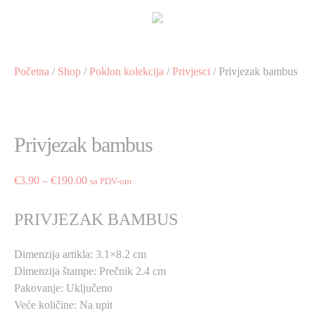
Preskoči
na
sadržaj
Početna
/
Shop
/
Poklon kolekcija
/
Privjesci
/ Privjezak bambus
Privjezak bambus
Price
€
3.90
–
€
190.00
sa PDV-om
range:
€3.90
PRIVJEZAK BAMBUS
through
€190.00
Dimenzija artikla: 3.1×8.2 cm
Dimenzija štampe: Prečnik 2.4 cm
Pakovanje: Uključeno
Veće količine: Na upit