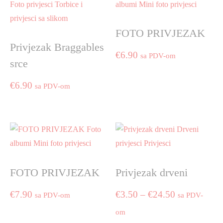
FOTO PRIVJEZAK
Privjezak Braggables
€
6.90
sa PDV-om
srce
€
6.90
sa PDV-om
FOTO PRIVJEZAK
Privjezak drveni
Price
€
7.90
€
3.50
–
€
24.50
sa PDV-om
sa PDV-
range:
om