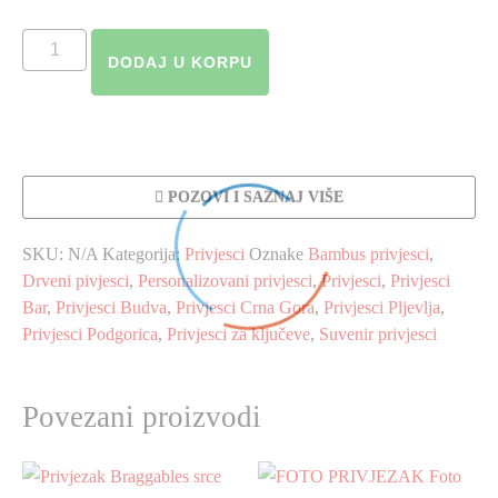
Privjezak
DODAJ U KORPU
bambus
količina
POZOVI I SAZNAJ VIŠE
SKU:
N/A
Kategorija:
Privjesci
Oznake
Bambus privjesci
,
Drveni pivjesci
,
Personalizovani privjesci
,
Privjesci
,
Privjesci
Bar
,
Privjesci Budva
,
Privjesci Crna Gora
,
Privjesci Pljevlja
,
Privjesci Podgorica
,
Privjesci za ključeve
,
Suvenir privjesci
Povezani proizvodi