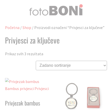
Preskoči
na
sadržaj
Početna
/
Shop
/ Proizvodi označeni “Privjesci za ključeve”
Privjesci za ključeve
Prikaz svih 3 rezultata
Privjezak bambus