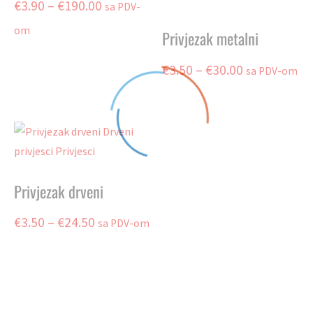
Price
€
3.90
–
€
190.00
sa PDV-
range:
om
Privjezak metalni
€3.90
This
Price
€
3.50
–
€
30.00
sa PDV-om
product
through
has
range:
This
€190.00
multiple
product
€3.50
variants.
has
through
The
multiple
options
€30.00
variants.
may
The
Privjezak drveni
be
options
chosen
may
Price
€
3.50
–
€
24.50
on
sa PDV-om
be
the
range:
chosen
This
product
on
product
€3.50
page
the
has
through
product
multiple