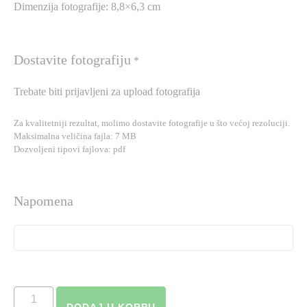
Dimenzija fotografije: 8,8×6,3 cm
Dostavite fotografiju
*
Trebate biti prijavljeni za upload fotografija
Za kvalitetniji rezultat, molimo dostavite fotografije u što većoj rezoluciji.
Maksimalna veličina fajla: 7 MB
Dozvoljeni tipovi fajlova: pdf
Napomena
Torbica
DODAJ U KORPU