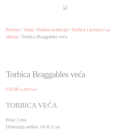
Preskoči
na
sadržaj
Početna
/
Shop
/
Poklon kolekcija
/
Torbice i privjesci sa
slikom
/ Torbica Braggables veća
Torbica Braggables veća
€
14.90
sa PDV-om
TORBICA VEĆA
Boja: Crna
Dimenzija artikla: 14×8,5 cm