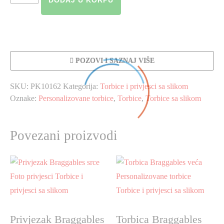
Braggables
veća
količina
POZOVI I SAZNAJ VIŠE
SKU:
PK10162
Kategorija:
Torbice i privjesci sa slikom
Oznake:
Personalizovane torbice
,
Torbice
,
Torbice sa slikom
Povezani proizvodi
Privjezak Braggables
Torbica Braggables