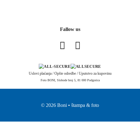
Fallow us
Uslovi plaćanja
/
Opšte odredbe
/
Uputstvo za kupovinu
Foto BONI, Slobode broj 5, 81 000 Podgorica
© 2026 Boni • štampa & foto