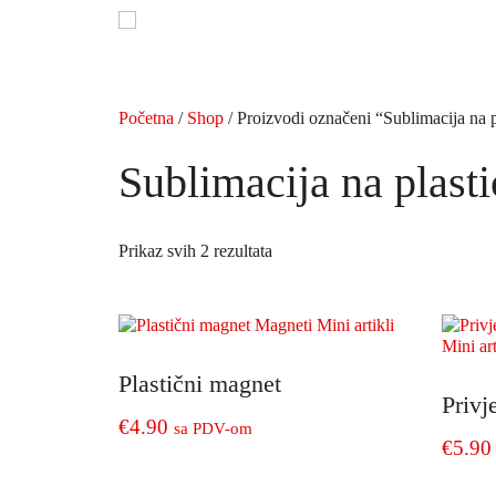
Preskoči
na
sadržaj
Početna
/
Shop
/ Proizvodi označeni “Sublimacija na p
Sublimacija na plasti
Prikaz svih 2 rezultata
Plastični magnet
Privj
€
4.90
sa PDV-om
€
5.90