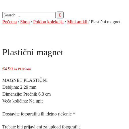
Pretraga
za:
Početna
/
Shop
/
Poklon kolekcija
/
Mini artikli
/ Plastični magnet
Plastični magnet
€
4.90
sa PDV-om
MAGNET PLASTIČNI
Debljina: 2.29 mm
Dimenzije: Prečnik 6.3 cm
Veća količina: Na upit
Dostavite fotografiju ili idejno rješenje
*
Trebate biti prijavljeni za upload fotografija