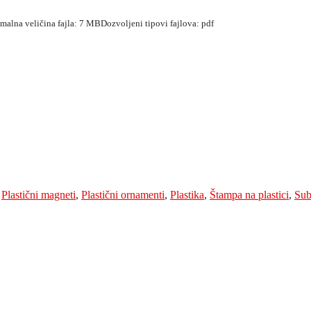
simalna veličina fajla: 7 MB
Dozvoljeni tipovi fajlova: pdf
,
Plastični magneti
,
Plastični ornamenti
,
Plastika
,
Štampa na plastici
,
Sub