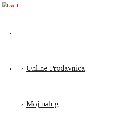
Preskoči
na
sadržaj
Online Prodavnica
Moj nalog