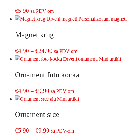
€
5.90
sa PDV-om
Magnet krug
Price
This
€
4.90
–
€
24.90
sa PDV-om
product
range:
has
€4.90
multiple
Ornament foto kocka
through
variants.
€24.90
The
Price
This
€
4.90
–
€
9.90
sa PDV-om
options
product
range:
may
has
€4.90
be
multiple
Ornament srce
through
chosen
variants.
€9.90
on
The
Price
This
€
5.90
–
€
9.90
sa PDV-om
the
options
product
range:
product