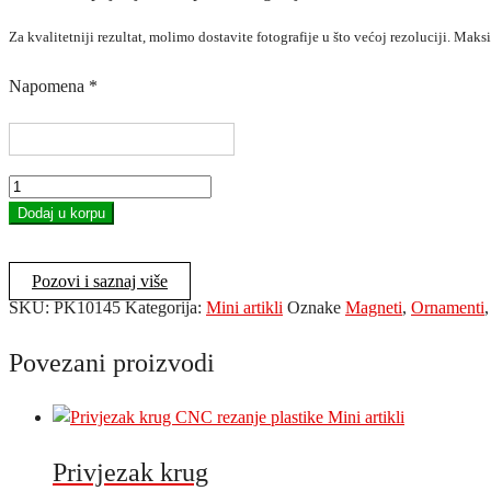
Za kvalitetniji rezultat, molimo dostavite fotografije u što većoj rezoluciji. Mak
Napomena
*
Plastični
magnet
Dodaj u korpu
količina
Pozovi i saznaj više
SKU:
PK10145
Kategorija:
Mini artikli
Oznake
Magneti
,
Ornamenti
Povezani proizvodi
Privjezak krug